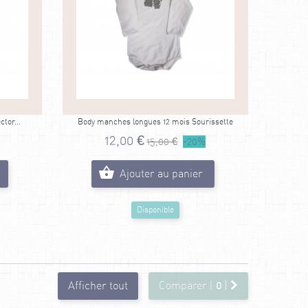
tor...
Body manches longues 12 mois Sourissette
12,00 €
15,00 €
-20%
Ajouter au panier
Disponible
Afficher tout
Comparer (
0
)