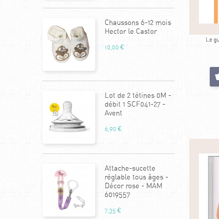
Chaussons 6-12 mois
Hector le Castor
Le gu
10,00 €
Lot de 2 tétines 0M -
débit 1 SCF041-27 -
Avent
6,90 €
Attache-sucette
réglable tous âges -
Décor rose - MAM
6019557
7,35 €