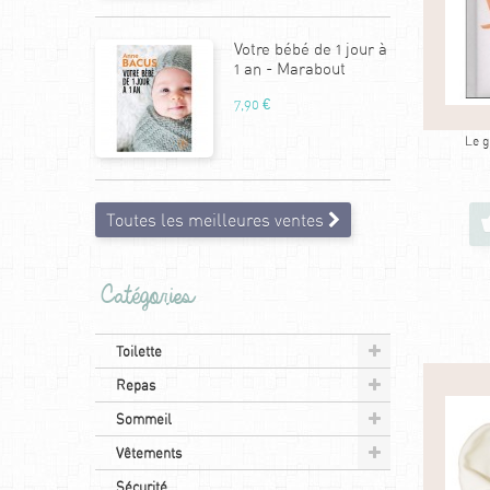
Votre bébé de 1 jour à
1 an - Marabout
7,90 €
Le g
Toutes les meilleures ventes
Catégories
Toilette
Repas
Sommeil
Vêtements
Sécurité