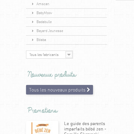
Amscan
BabyMoov
Badabulle
Bayard Jeunesse
Béaba
Tous les fabricants
Nouveaux produits
Tous les nouveaux produits
Promotions
Le guide des parents
imparfaits bébé zen -