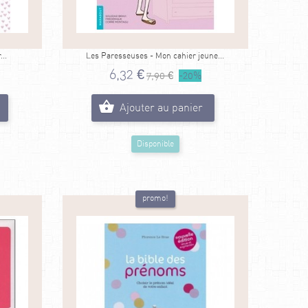
..
Les Paresseuses - Mon cahier jeune...
6,32 €
7,90 €
-20%
Ajouter au panier
Disponible
promo!