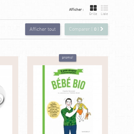
Afficher :
Grille
Liste
Afficher tout
Comparer (
0
)
promo!