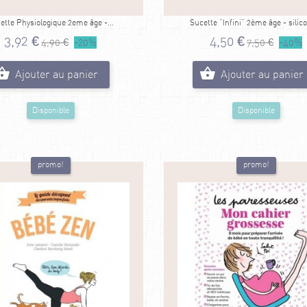
ette Physiologique 2eme âge -...
Sucette "Infini" 2ème âge - silico
3,92 €
4,50 €
4,90 €
-20%
7,50 €
-40%
Ajouter au panier
Ajouter au panier
Disponible
Disponible
promo!
promo!