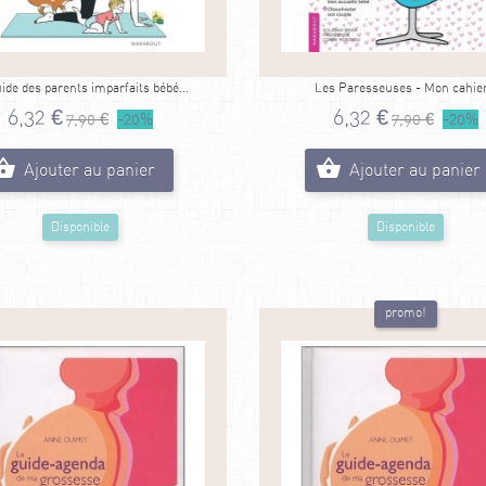
ide des parents imparfaits bébé...
Les Paresseuses - Mon cahier.
6,32 €
6,32 €
7,90 €
-20%
7,90 €
-20%
Ajouter au panier
Ajouter au panier
Disponible
Disponible
promo!