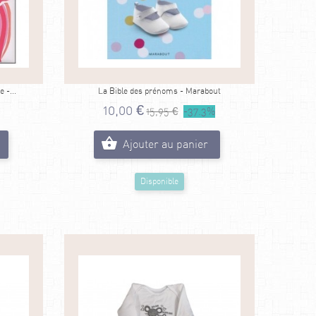
 -...
La Bible des prénoms - Marabout
10,00 €
15,95 €
-37.3%
Ajouter au panier
Disponible