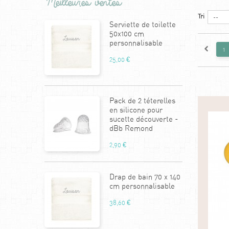
Meilleures ventes
Tri
--
Serviette de toilette
50x100 cm
personnalisable
1
25,00 €
Pack de 2 téterelles
en silicone pour
sucette découverte -
dBb Remond
2,90 €
Drap de bain 70 x 140
cm personnalisable
38,60 €