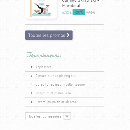
Camille Skrzynski -
Marabout
-20%
6,32 €
7,90 €
Toutes les promos
Fournisseurs
Applestore
Consectetur adipiscing elit
Curabitur ac ipsum pellentesque
Interdum et malesuada
Lorem ipsum dolor sit amet
Tous les fournisseurs