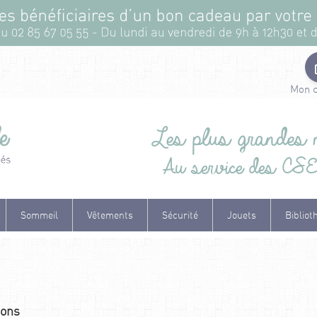
Mon 
Les plus grandes m
Au service des CSE e
Sommeil
Vêtements
Sécurité
Jouets
Bibliot
ions