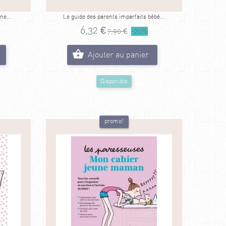
ne...
Le guide des parents imparfaits bébé...
6,32 €
7,90 €
-20%
Ajouter au panier
Disponible
promo!