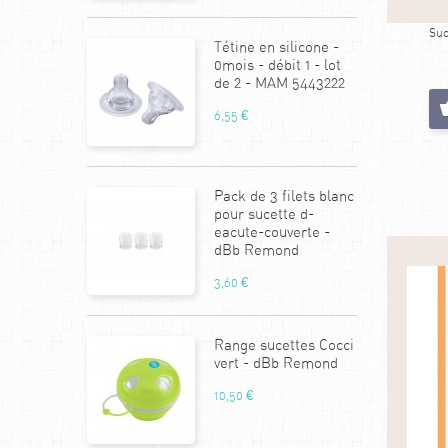
Suc
Tétine en silicone -
0mois - débit 1 - lot
de 2 - MAM 5443222
6,55 €
Pack de 3 filets blanc
pour sucette d-
eacute-couverte -
dBb Remond
3,60 €
Range sucettes Cocci
vert - dBb Remond
10,50 €