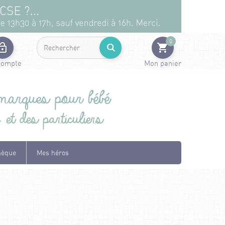
0
compte
Mon panier
arques pour bébé
t des particuliers
hèque
Mes héros