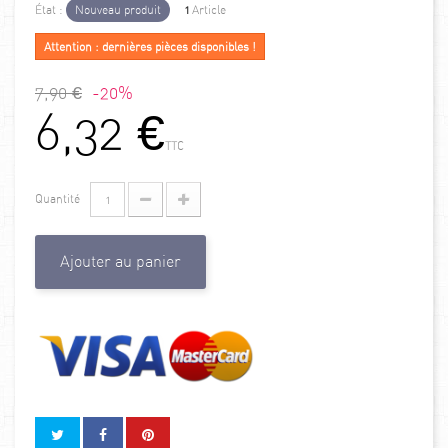
État :
Nouveau produit
1
Article
Attention : dernières pièces disponibles !
7,90 €
-20%
6,32 €
TTC
Quantité
Ajouter au panier