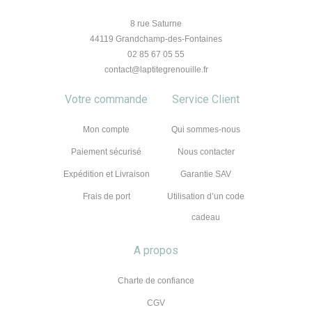
8 rue Saturne
44119 Grandchamp-des-Fontaines
02 85 67 05 55
contact@laptitegrenouille.fr
Votre commande
Service Client
Mon compte
Qui sommes-nous
Paiement sécurisé
Nous contacter
Expédition et Livraison
Garantie SAV
Frais de port
Utilisation d’un code
cadeau
A propos
Charte de confiance
CGV