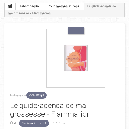
Bibliothèque
Pour maman et papa
Le guide-agenda de
ma grossesse - Flammarion
promo!
Référence
AART0039
Le guide-agenda de ma
grossesse - Flammarion
État :
Nouveau produit
1
Article