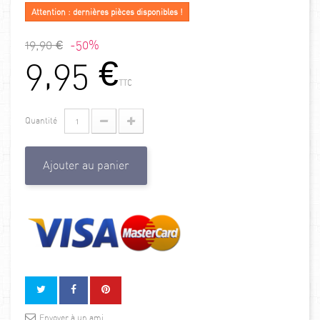
Attention : dernières pièces disponibles !
19,90 €
-50%
9,95 €
TTC
Quantité
Ajouter au panier
Envoyer à un ami