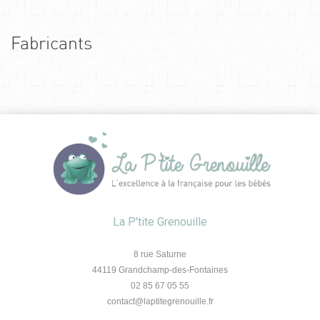
Fabricants
La P'tite Grenouille
8 rue Saturne
44119 Grandchamp-des-Fontaines
02 85 67 05 55
contact@laptitegrenouille.fr