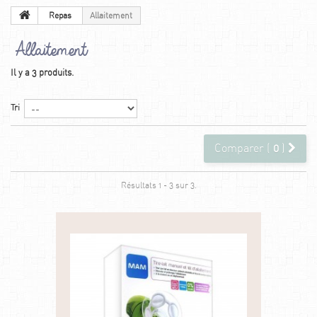
Repas
Allaitement
Allaitement
Il y a 3 produits.
Tri
Comparer (
0
)
Résultats 1 - 3 sur 3.