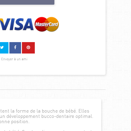
Envoyer à un ami
ent la forme de la bouche de bébé. Elles
r un développement bucco-dentaire optimal.
onne position.