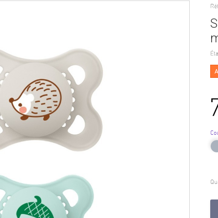
Ré
S
m
Éta
A
Co
Qu