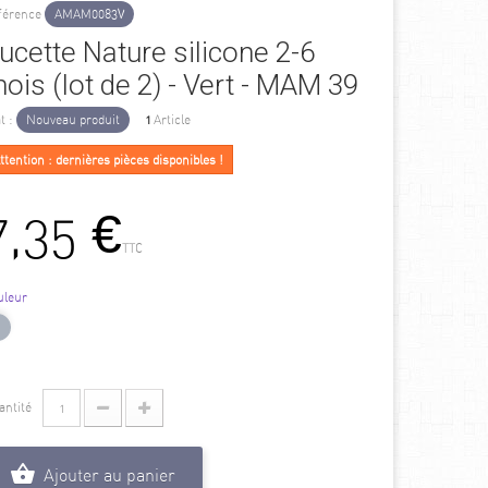
férence
AMAM0083V
ucette Nature silicone 2-6
ois (lot de 2) - Vert - MAM 39
t :
Nouveau produit
1
Article
ttention : dernières pièces disponibles !
7,35 €
TTC
uleur
antité
Ajouter au panier