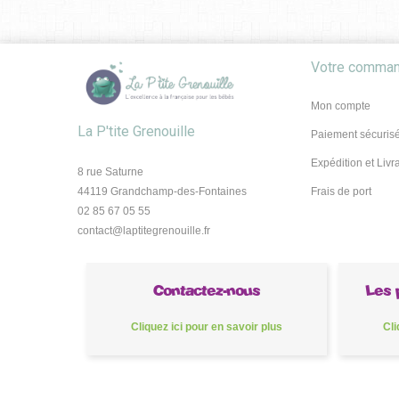
Votre comma
Mon compte
La P'tite Grenouille
Paiement sécuris
Expédition et Livr
8 rue Saturne
44119 Grandchamp-des-Fontaines
Frais de port
02 85 67 05 55
contact@laptitegrenouille.fr
Contactez-nous
Les 
Cliquez ici pour en savoir plus
Cli