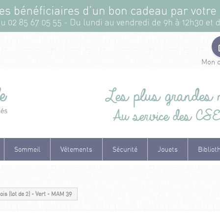
Mon 
Les plus grandes m
Au service des CSE e
Sommeil
Vêtements
Sécurité
Jouets
Bibliot
is (lot de 2) - Vert - MAM 39