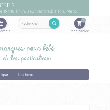
0
compte
Mon panier
arques pour bébé
t des particuliers
hèque
Mes héros