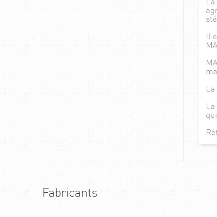
La 
agr
sté
Il 
MAM
MAM
ma
La 
La 
qui
Ré
Fabricants