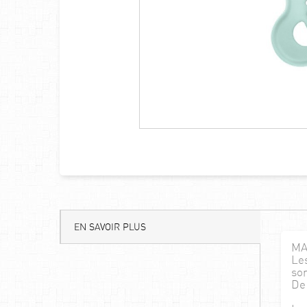
EN SAVOIR PLUS
MA
Les
son
De 